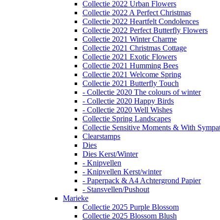
Collectie 2022 Urban Flowers
Collectie 2022 A Perfect Christmas
Collectie 2022 Heartfelt Condolences
Collectie 2022 Perfect Butterfly Flowers
Collectie 2021 Winter Charme
Collectie 2021 Christmas Cottage
Collectie 2021 Exotic Flowers
Collectie 2021 Humming Bees
Collectie 2021 Welcome Spring
Collectie 2021 Butterfly Touch
- Collectie 2020 The colours of winter
- Collectie 2020 Happy Birds
- Collectie 2020 Well Wishes
Collectie Spring Landscapes
Collectie Sensitive Moments & With Sympa
Clearstamps
Dies
Dies Kerst/Winter
- Knipvellen
- Knipvellen Kerst/winter
- Paperpack & A4 Achtergrond Papier
- Stansvellen/Pushout
Marieke
Collectie 2025 Purple Blossom
Collectie 2025 Blossom Blush