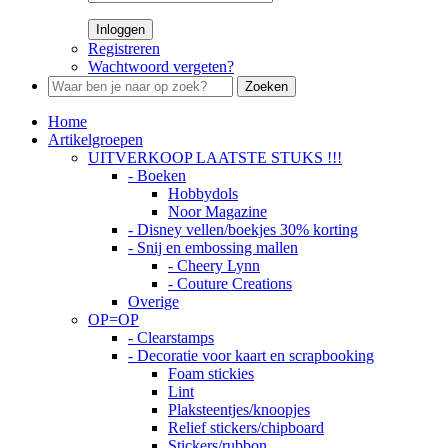
Inloggen
Registreren
Wachtwoord vergeten?
Zoeken
Home
Artikelgroepen
UITVERKOOP LAATSTE STUKS !!!
- Boeken
Hobbydols
Noor Magazine
- Disney vellen/boekjes 30% korting
- Snij en embossing mallen
- Cheery Lynn
- Couture Creations
Overige
OP=OP
- Clearstamps
- Decoratie voor kaart en scrapbooking
Foam stickies
Lint
Plaksteentjes/knoopjes
Relief stickers/chipboard
Stickers/rubbon