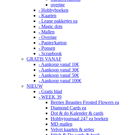
overige
- Hobbyboeken
- Kaarten
- Leane pakketjes ea
- Magic dots
- Mallen
- Overige
- Papier/karton
- Ponsen
- Scrapbook
GRATIS VANAF
- Aankoop vanaf 10€
- Aankoop vanaf 30€
- Aankoop vanaf 50€
- Aankoop vanaf 100€
NIEUW
- Gratis blad
- WEEK 39
Berries Beauties Frosted Flowers ea
Diamond Cards ea
Dot & do Kalender & cards
Hobbyjournaal 247 ea boeken
MD mallen
Velvet kaarten & setjes
Stitch & Do cards & boek