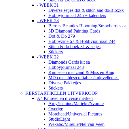
- WEEK 31
Diverse setjes dot & stitch and do/Bloxxx
Hobbyjournaal 245 + kalenders
- WEEK 28
Berries Beauties Blooming/Strawberries ea
3D Diamond Painting Cards
Dot & Do 279
Hobbyzine 67 & Hobbyjournaal 244
Stitch & do boek 31 & setjes
Stickers
- WEEK 22
Diamonds Cards kit ea
Hobbyjournaal 243
Knutselen met zand & Miss en Bing
MD creatables/craftables/knipvellen ea
Diverse Pakketjes
Stickers
KERSTARTIKELEN UITVERKOOP
A4 Knipvellen diverse merken
Amy/Jeanine/Marieke/Yvonne
Overige
Morehead/Universial Pictures
StudioLight
Wekabo/Mireille/Nel van Veen