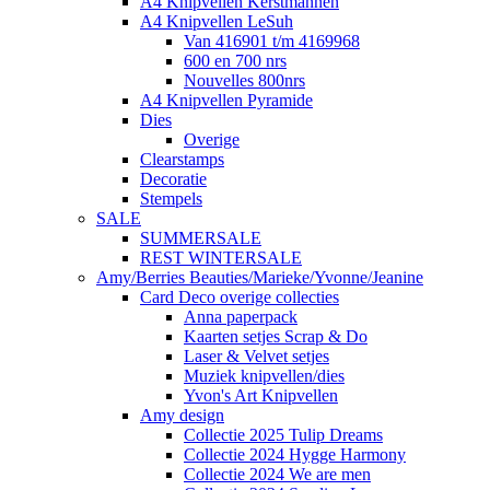
A4 Knipvellen Kerstmannen
A4 Knipvellen LeSuh
Van 416901 t/m 4169968
600 en 700 nrs
Nouvelles 800nrs
A4 Knipvellen Pyramide
Dies
Overige
Clearstamps
Decoratie
Stempels
SALE
SUMMERSALE
REST WINTERSALE
Amy/Berries Beauties/Marieke/Yvonne/Jeanine
Card Deco overige collecties
Anna paperpack
Kaarten setjes Scrap & Do
Laser & Velvet setjes
Muziek knipvellen/dies
Yvon's Art Knipvellen
Amy design
Collectie 2025 Tulip Dreams
Collectie 2024 Hygge Harmony
Collectie 2024 We are men